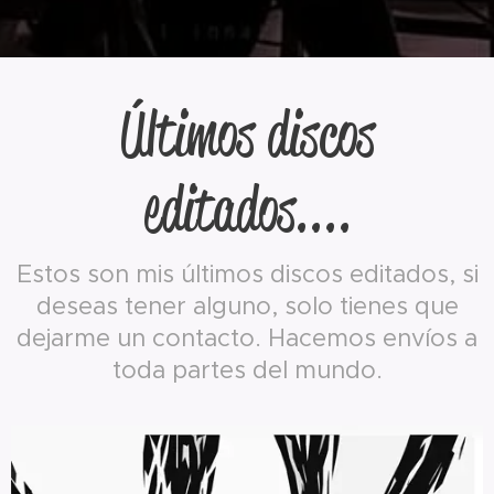
Últimos discos
editados....
Estos son mis últimos discos editados, si
deseas tener alguno, solo tienes que
dejarme un contacto. Hacemos envíos a
toda partes del mundo.