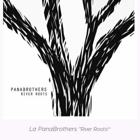
La PanaBrothers
"
River Roots!
“